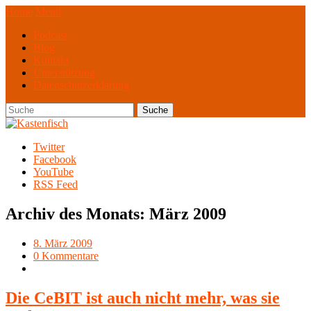
Home
Menü
Podcast
Blog
Kontakt
Unterstützung
Datenschutzerklärung
Twitter
Facebook
YouTube
RSS Feed
Archiv des Monats:
März 2009
8. März 2009
0 Kommentare
Die CeBIT ist auch nicht mehr, was sie