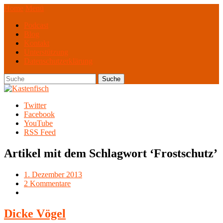
Home
Menü
Podcast
Blog
Kontakt
Unterstützung
Datenschutzerklärung
Twitter
Facebook
YouTube
RSS Feed
Artikel mit dem Schlagwort ‘
Frostschutz
’
1. Dezember 2013
2 Kommentare
Dicke Vögel