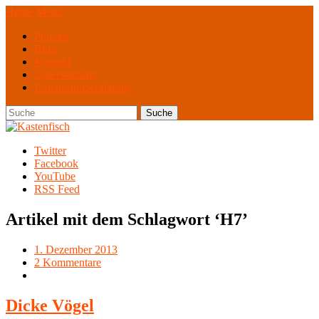
Home
Menü
Podcast
Blog
Kontakt
Unterstützung
Datenschutzerklärung
Twitter
Facebook
YouTube
RSS Feed
Artikel mit dem Schlagwort ‘
H7
’
1. Dezember 2013
2 Kommentare
Dicke Vögel