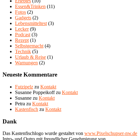
Erlebtes
(10)
Essen&Trinken
(11)
Fotos
(2)
Gadgets
(2)
Lebensmitteltest
(3)
Lecker
(9)
Podcast
(3)
Rezept
(1)
Selbstgemacht
(4)
Technik
(5)
Urlaub & Reise
(1)
Warnungen
(2)
Neueste Kommentare
Futzipelz
zu
Kontakt
Susanne Poppeikoff
zu
Kontakt
Susanne
zu
Kontakt
Petra
zu
Kontakt
Kastenfisch
zu
Kontakt
Dank
Das Kastenfischlogo wurde gestaltet von
www.Pixelschupser-nw.de
Intro- und Outro mit freundlicher Genehmigung von