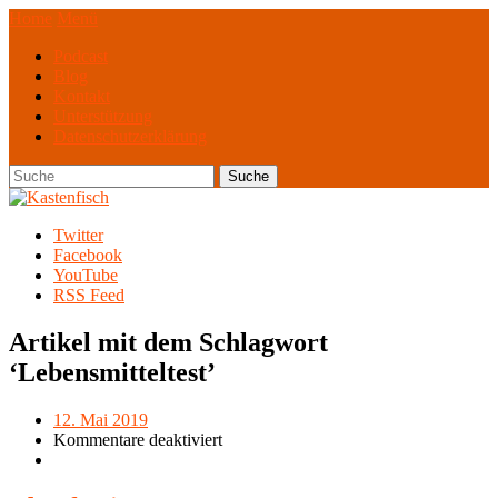
Home
Menü
Podcast
Blog
Kontakt
Unterstützung
Datenschutzerklärung
Twitter
Facebook
YouTube
RSS Feed
Artikel mit dem Schlagwort
‘
Lebensmitteltest
’
12. Mai 2019
Kommentare deaktiviert