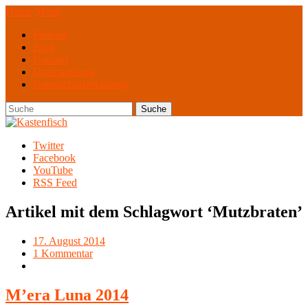
Home
Menü
Podcast
Blog
Kontakt
Unterstützung
Datenschutzerklärung
Twitter
Facebook
YouTube
RSS Feed
Artikel mit dem Schlagwort ‘
Mutzbraten
’
17. August 2014
1 Kommentar
M’era Luna 2014