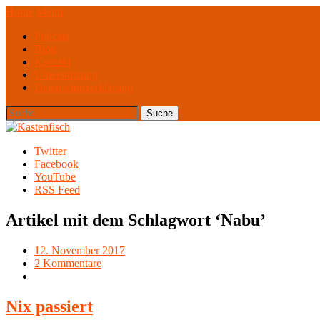
Home
Menü
Podcast
Blog
Kontakt
Unterstützung
Datenschutzerklärung
Twitter
Facebook
YouTube
RSS Feed
Artikel mit dem Schlagwort ‘
Nabu
’
12. November 2017
2 Kommentare
Nix passiert