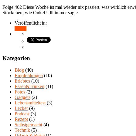
Folge 402 Diese Woche ist mal wieder nix passiert, was wirklich e
Stöckchen, wie Onkel Ulli immer sagte.
Veröffentlicht in:
Teilen
Kategorien
Blog
(40)
Empfehlungen
(10)
Erlebtes
(10)
Essen&Trinken
(11)
Fotos
(2)
Gadgets
(2)
Lebensmitteltest
(3)
Lecker
(9)
Podcast
(3)
Rezept
(1)
Selbstgemacht
(4)
Technik
(5)
Urlaub & Reise
(1)