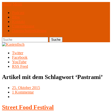
Home
Menü
Podcast
Blog
Kontakt
Unterstützung
Datenschutzerklärung
Twitter
Facebook
YouTube
RSS Feed
Artikel mit dem Schlagwort ‘
Pastrami
’
25. Oktober 2015
1 Kommentar
Street Food Festival