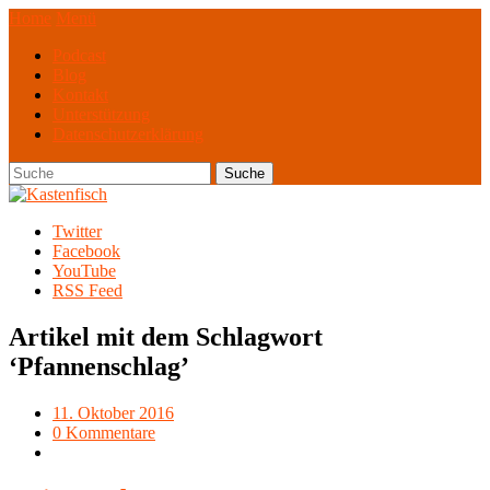
Home
Menü
Podcast
Blog
Kontakt
Unterstützung
Datenschutzerklärung
Twitter
Facebook
YouTube
RSS Feed
Artikel mit dem Schlagwort
‘
Pfannenschlag
’
11. Oktober 2016
0 Kommentare