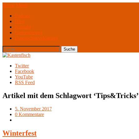
Home
Menü
Podcast
Blog
Kontakt
Unterstützung
Datenschutzerklärung
Twitter
Facebook
YouTube
RSS Feed
Artikel mit dem Schlagwort ‘
Tips&Tricks
’
5. November 2017
0 Kommentare
Winterfest