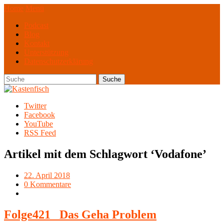
Home
Menü
Podcast
Blog
Kontakt
Unterstützung
Datenschutzerklärung
Twitter
Facebook
YouTube
RSS Feed
Artikel mit dem Schlagwort ‘
Vodafone
’
22. April 2018
0 Kommentare
Folge421_ Das Geha Problem