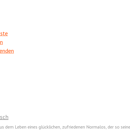
iste
en
penden
isch
us dem Leben eines glücklichen, zufriedenen Normalos, der so sein