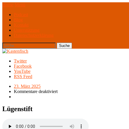
Home
Menü
Podcast
Blog
Kontakt
Unterstützung
Datenschutzerklärung
Twitter
Facebook
YouTube
RSS Feed
23. März 2025
Kommentare deaktiviert
Lügenstift