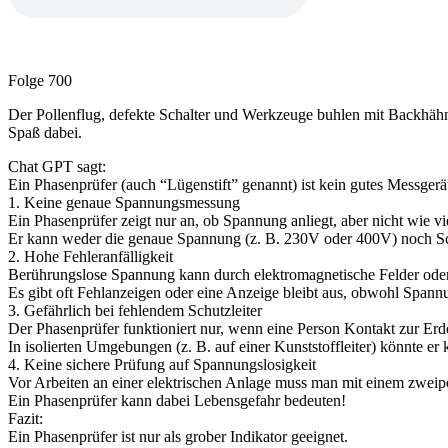
Folge 700
Der Pollenflug, defekte Schalter und Werkzeuge buhlen mit Backhä
Spaß dabei.
Chat GPT sagt:
Ein Phasenprüfer (auch “Lügenstift” genannt) ist kein gutes Messgerät
1. Keine genaue Spannungsmessung
Ein Phasenprüfer zeigt nur an, ob Spannung anliegt, aber nicht wie vi
Er kann weder die genaue Spannung (z. B. 230V oder 400V) noch 
2. Hohe Fehleranfälligkeit
Berührungslose Spannung kann durch elektromagnetische Felder oder 
Es gibt oft Fehlanzeigen oder eine Anzeige bleibt aus, obwohl Spannu
3. Gefährlich bei fehlendem Schutzleiter
Der Phasenprüfer funktioniert nur, wenn eine Person Kontakt zur Erde
In isolierten Umgebungen (z. B. auf einer Kunststoffleiter) könnte e
4. Keine sichere Prüfung auf Spannungslosigkeit
Vor Arbeiten an einer elektrischen Anlage muss man mit einem zweip
Ein Phasenprüfer kann dabei Lebensgefahr bedeuten!
Fazit:
Ein Phasenprüfer ist nur als grober Indikator geeignet.