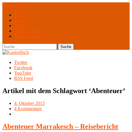
Home
Menü
Podcast
Blog
Kontakt
Unterstützung
Datenschutzerklärung
Twitter
Facebook
YouTube
RSS Feed
Artikel mit dem Schlagwort ‘
Abenteuer
’
4. Oktober 2015
4 Kommentare
Abenteuer Marrakesch – Reisebericht