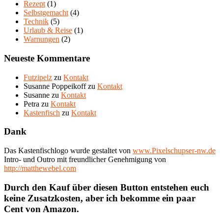
Rezept
(1)
Selbstgemacht
(4)
Technik
(5)
Urlaub & Reise
(1)
Warnungen
(2)
Neueste Kommentare
Futzipelz
zu
Kontakt
Susanne Poppeikoff
zu
Kontakt
Susanne
zu
Kontakt
Petra
zu
Kontakt
Kastenfisch
zu
Kontakt
Dank
Das Kastenfischlogo wurde gestaltet von
www.Pixelschupser-nw.de
Intro- und Outro mit freundlicher Genehmigung von
http://matthewebel.com
Durch den Kauf über diesen Button entstehen euch
keine Zusatzkosten, aber ich bekomme ein paar
Cent von Amazon.