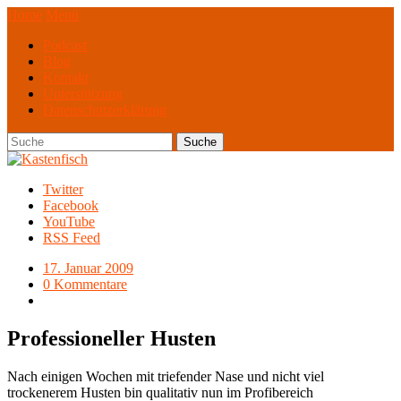
Home
Menü
Podcast
Blog
Kontakt
Unterstützung
Datenschutzerklärung
Twitter
Facebook
YouTube
RSS Feed
17. Januar 2009
0 Kommentare
Professioneller Husten
Nach einigen Wochen mit triefender Nase und nicht viel
trockenerem Husten bin qualitativ nun im Profibereich