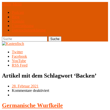
Home
Menü
Podcast
Blog
Kontakt
Unterstützung
Datenschutzerklärung
Twitter
Facebook
YouTube
RSS Feed
Artikel mit dem Schlagwort ‘
Backen
’
28. Februar 2021
Kommentare deaktiviert
Germanische Wurfkeile